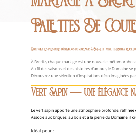
Mariage À Breritz
Palettes De Coul
Découvrez les plus belles décorations de mariages à Breritz : vert, terracotta, rose
À Breritz, chaque mariage est une nouvelle métamorphose
Au fil des saisons et des histoires d’amour, le Domaine se 
Découvrez une sélection d’inspirations déco imaginées par
Vert Sapin — une élégance na
Le vert sapin apporte une atmosphère profonde, raffinée e
Associé aux briques, au bois et à la pierre du Domaine, il c
Idéal pour :