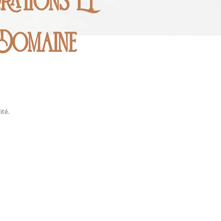
rations Et
 Domaine
ité.