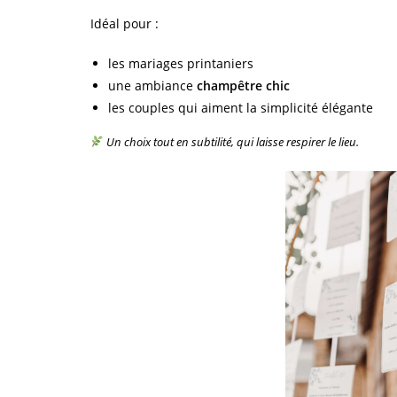
Idéal pour :
les mariages printaniers
une ambiance
champêtre chic
les couples qui aiment la simplicité élégante
Un choix tout en subtilité, qui laisse respirer le lieu.