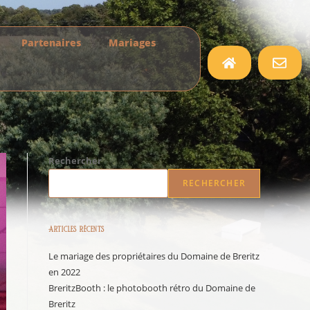
Partenaires
Mariages
Rechercher
RECHERCHER
Articles récents
Le mariage des propriétaires du Domaine de Breritz
en 2022
BreritzBooth : le photobooth rétro du Domaine de
Breritz