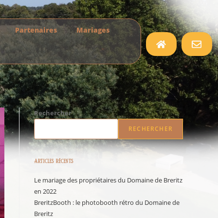
Partenaires
Mariages
Rechercher
RECHERCHER
Articles récents
Le mariage des propriétaires du Domaine de Breritz
en 2022
BreritzBooth : le photobooth rétro du Domaine de
Breritz